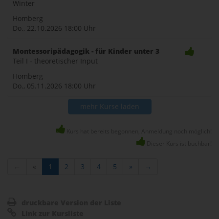
Winter
Homberg
Do., 22.10.2026
18:00 Uhr
Montessoripädagogik - für Kinder unter 3
Teil I - theoretischer Input
Homberg
Do., 05.11.2026
18:00 Uhr
mehr Kurse laden
Kurs hat bereits begonnen, Anmeldung noch möglich!
Dieser Kurs ist buchbar!
←
«
1
2
3
4
5
»
→
druckbare Version der Liste
Link zur Kursliste