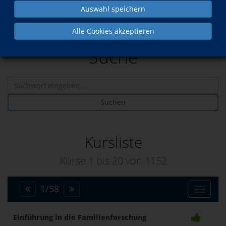
Auswahl speichern
Alle Cookies akzeptieren
Suche
Suchen
Kursliste
Kurse 1 bis
20
von
1152
1
/
58
Toggle
Einführung in die Familienforschung