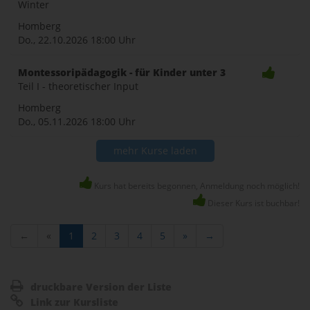
Winter
Homberg
Do., 22.10.2026
18:00 Uhr
Montessoripädagogik - für Kinder unter 3
Teil I - theoretischer Input
Homberg
Do., 05.11.2026
18:00 Uhr
mehr Kurse laden
Kurs hat bereits begonnen, Anmeldung noch möglich!
Dieser Kurs ist buchbar!
←
«
1
2
3
4
5
»
→
druckbare Version der Liste
Link zur Kursliste