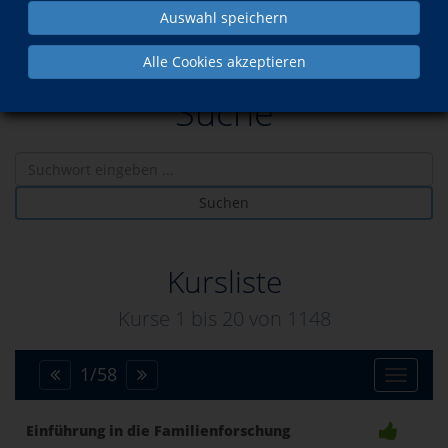
Auswahl speichern
Alle Cookies akzeptieren
Suche
Suchen
Kursliste
Kurse 1 bis
20
von
1148
1
/
58
Toggle
Einführung in die Familienforschung