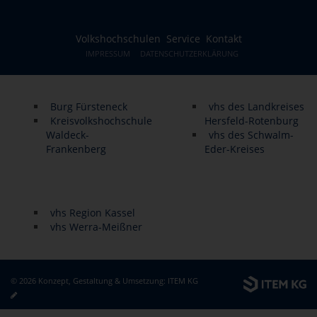
Volkshochschulen
Service
Kontakt
IMPRESSUM
DATENSCHUTZERKLÄRUNG
Burg Fürsteneck
vhs des Landkreises
Kreisvolkshochschule
Hersfeld-Rotenburg
Waldeck-
vhs des Schwalm-
Frankenberg
Eder-Kreises
vhs Region Kassel
vhs Werra-Meißner
© 2026 Konzept, Gestaltung & Umsetzung:
ITEM KG