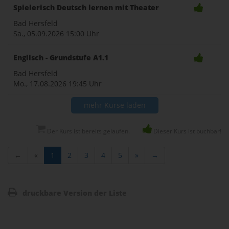
Spielerisch Deutsch lernen mit Theater
Bad Hersfeld
Sa., 05.09.2026
15:00 Uhr
Englisch - Grundstufe A1.1
Bad Hersfeld
Mo., 17.08.2026
19:45 Uhr
mehr Kurse laden
Der Kurs ist bereits gelaufen.
Dieser Kurs ist buchbar!
←
«
1
2
3
4
5
»
→
druckbare Version der Liste