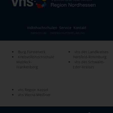
Volkshochschulen
Service
Kontakt
IMPRESSUM
DATENSCHUTZERKLÄRUNG
Burg Fürsteneck
vhs des Landkreises
Kreisvolkshochschule
Hersfeld-Rotenburg
Waldeck-
vhs des Schwalm-
Frankenberg
Eder-Kreises
vhs Region Kassel
vhs Werra-Meißner