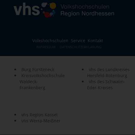
Volkshochschulen
Service
Kontakt
IMPRESSUM
DATENSCHUTZERKLÄRUNG
Burg Fürsteneck
vhs des Landkreises
Kreisvolkshochschule
Hersfeld-Rotenburg
Waldeck-
vhs des Schwalm-
Frankenberg
Eder-Kreises
vhs Region Kassel
vhs Werra-Meißner