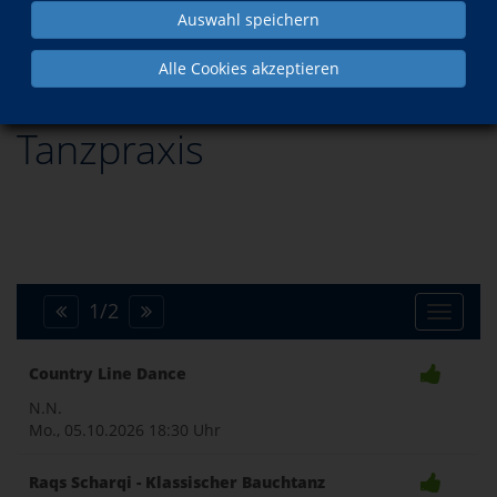
Auswahl speichern
Kultur
Tanzpraxis
Alle Cookies akzeptieren
Tanzpraxis
1
/
2
Toggle
Country Line Dance
naviga
N.N.
Mo., 05.10.2026
18:30 Uhr
Raqs Scharqi - Klassischer Bauchtanz