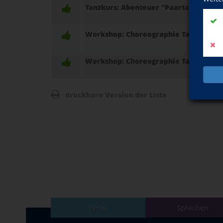
Tanzkurs: Abenteuer "Paartanz"
Workshop: Choreographie Tanzen "Ü 5
Workshop: Choreographie Tanzen "Ü 5
druckbare Version der Liste
Beruf
Sprachen