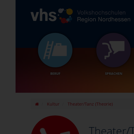
BERUF
SPRACHEN
Kultur
Theater/Tanz (Theorie)
Theater/T