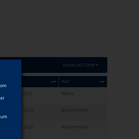
Kurse pro Seite
Wann?
Wo?
vom
Di., 27.10.2026
Bebra
ner
19:00 Uhr
Mi., 25.11.2026
Bad Hersfeld
18:00 Uhr
, um
So., 25.10.2026
Bad Hersfeld
14:00 Uhr