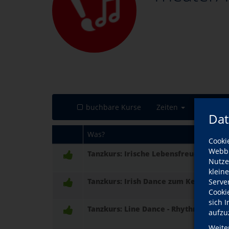
buchbare Kurse
Zeiten
Orte
Dat
Was?
Cooki
Webbr
Tanzkurs: Irische Lebensfreude erleben
Nutze
klein
Tanzkurs: Irish Dance zum Kennenler
Serve
Cooki
sich 
Tanzkurs: Line Dance - Rhythmus und F
aufzu
Weite