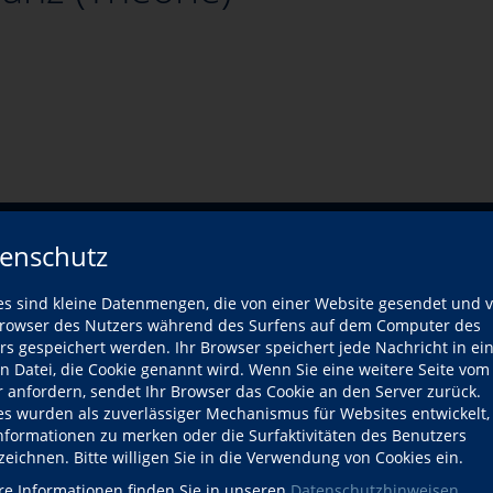
vhs
enschutz
es sind kleine Datenmengen, die von einer Website gesendet und 
owser des Nutzers während des Surfens auf dem Computer des
 – Cèili-Tanz für Einsteiger
rs gespeichert werden. Ihr Browser speichert jede Nachricht in ei
en Datei, die Cookie genannt wird. Wenn Sie eine weitere Seite vom
nen
r anfordern, sendet Ihr Browser das Cookie an den Server zurück.
es wurden als zuverlässiger Mechanismus für Websites entwickelt
Informationen zu merken oder die Surfaktivitäten des Benutzers
itness inklusive
zeichnen. Bitte willigen Sie in die Verwendung von Cookies ein.
re Informationen finden Sie in unseren
Datenschutzhinweisen
.