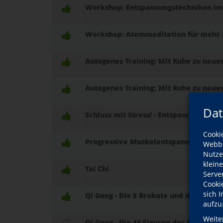
Workshop: Entspannungstechniken im 
Workshop: Atemmeditation für mehr 
Autogenes Training: Mit Ruhe zu neue
Autogenes Training: Mit Ruhe zu neue
Dat
Schluss mit Stress! - Entspannung mi
Cooki
Progressive Muskelentspannung nach
Webbr
Nutze
klein
Tai Chi
Serve
Cooki
sich 
Qi Gong - Die 8 Brokate und die 5 Ele
aufzu
Weite
Qi Gong - Die 18 Figuren der Harmonie