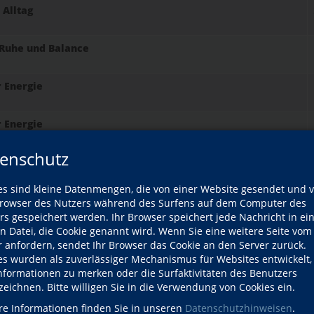
Alltag
Ruhe und Balance
r Energie
r Energie
enschutz
t Progressiver Muskelentspannung und Autogenem Training
es sind kleine Datenmengen, die von einer Website gesendet und 
 Jacobson
owser des Nutzers während des Surfens auf dem Computer des
rs gespeichert werden. Ihr Browser speichert jede Nachricht in ei
en Datei, die Cookie genannt wird. Wenn Sie eine weitere Seite vom
r anfordern, sendet Ihr Browser das Cookie an den Server zurück.
es wurden als zuverlässiger Mechanismus für Websites entwickelt
Informationen zu merken oder die Surfaktivitäten des Benutzers
mente
zeichnen. Bitte willigen Sie in die Verwendung von Cookies ein.
re Informationen finden Sie in unseren
Datenschutzhinweisen
.