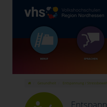
BERUF
SPRACHEN
Gesundheit
Entspannung / Stressbewäl
Entspann