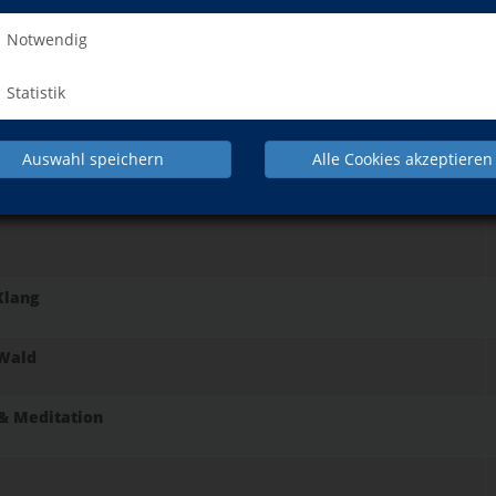
Notwendig
Grundlagen, Elemente, Doshas
Statistik
hre
Auswahl speichern
Alle Cookies akzeptieren
Klang
 Wald
 & Meditation