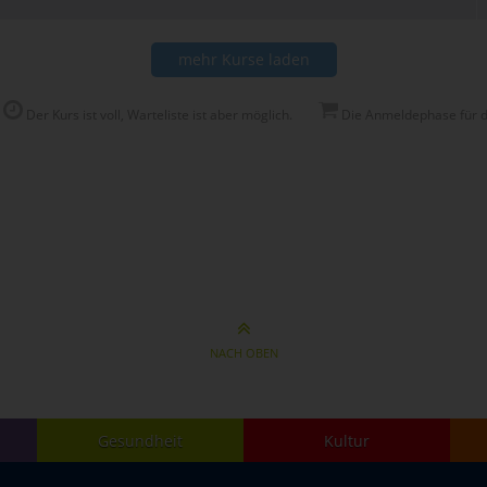
mehr Kurse laden
Der Kurs ist voll, Warteliste ist aber möglich.
Die Anmeldephase für di
NACH OBEN
Gesundheit
Kultur