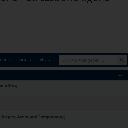
iten
Orte
vhs
im Alltag
 Körper, Atem und Entspannung