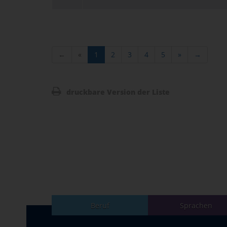
←
«
1
2
3
4
5
»
→
druckbare Version der Liste
Beruf
Sprachen