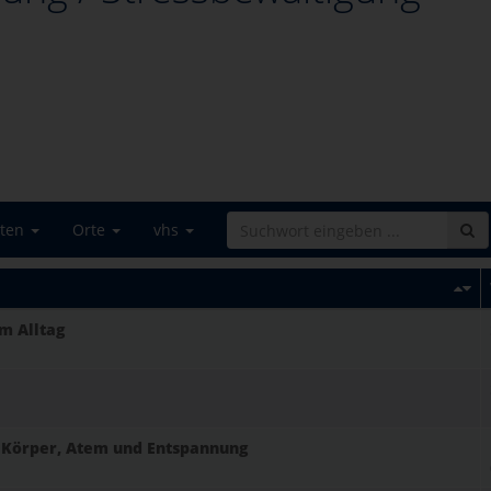
iten
Orte
vhs
im Alltag
 Körper, Atem und Entspannung