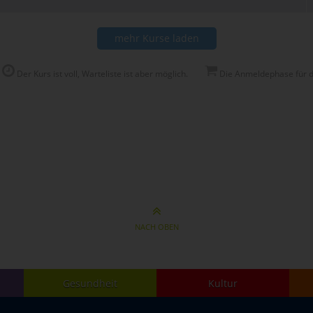
mehr Kurse laden
Der Kurs ist voll, Warteliste ist aber möglich.
Die Anmeldephase für di
NACH OBEN
Gesundheit
Kultur