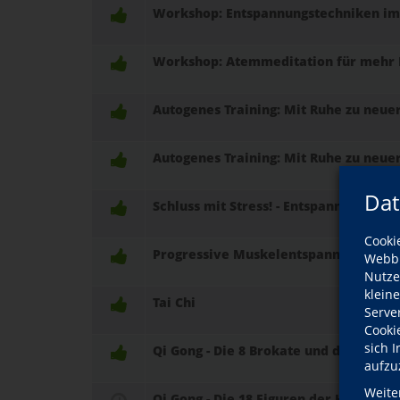
Workshop: Entspannungstechniken im 
Workshop: Atemmeditation für mehr 
Autogenes Training: Mit Ruhe zu neue
Autogenes Training: Mit Ruhe zu neue
Dat
Schluss mit Stress! - Entspannung mi
Cooki
Progressive Muskelentspannung nach
Webbr
Nutze
klein
Tai Chi
Serve
Cooki
sich 
Qi Gong - Die 8 Brokate und die 5 Ele
aufzu
Weite
Qi Gong - Die 18 Figuren der Harmonie