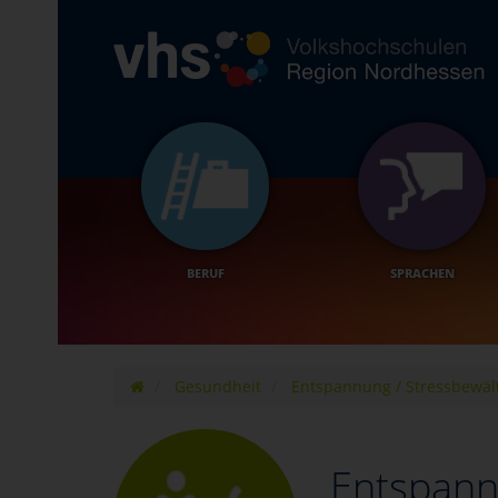
BERUF
SPRACHEN
Gesundheit
Entspannung / Stressbewäl
Entspann