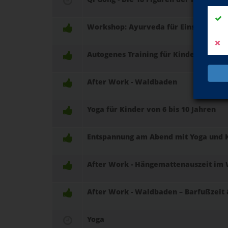
Workshop: Ayurveda für Einsteiger - 
Autogenes Training für Kinder ab 6 Ja
After Work - Waldbaden
Yoga für Kinder von 6 bis 10 Jahren
Entspannung am Abend mit Yoga und 
After Work - Hängemattenauszeit im
After Work - Waldbaden – Barfußzeit
Yoga