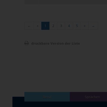
←
«
1
2
3
4
5
»
→
druckbare Version der Liste
Beruf
Sprachen