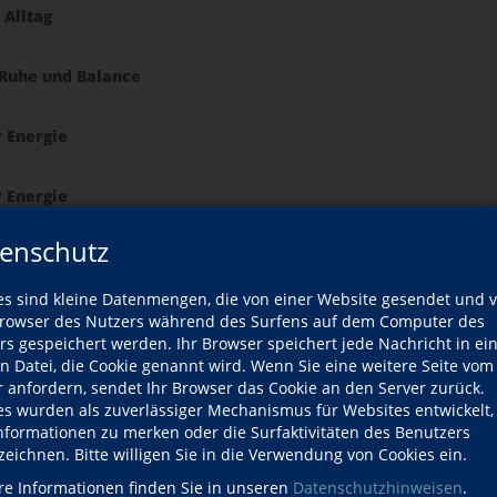
Alltag
Ruhe und Balance
r Energie
r Energie
enschutz
t Progressiver Muskelentspannung und Autogenem Training
es sind kleine Datenmengen, die von einer Website gesendet und 
 Jacobson
owser des Nutzers während des Surfens auf dem Computer des
rs gespeichert werden. Ihr Browser speichert jede Nachricht in ei
en Datei, die Cookie genannt wird. Wenn Sie eine weitere Seite vom
r anfordern, sendet Ihr Browser das Cookie an den Server zurück.
es wurden als zuverlässiger Mechanismus für Websites entwickelt
Informationen zu merken oder die Surfaktivitäten des Benutzers
mente
zeichnen. Bitte willigen Sie in die Verwendung von Cookies ein.
re Informationen finden Sie in unseren
Datenschutzhinweisen
.