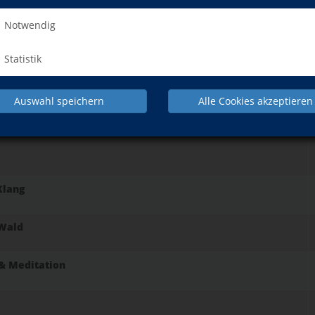
Notwendig
Grundlagen, Elemente, Doshas
Statistik
hre
Auswahl speichern
Alle Cookies akzeptieren
Klang
 Wald
 & Meditation