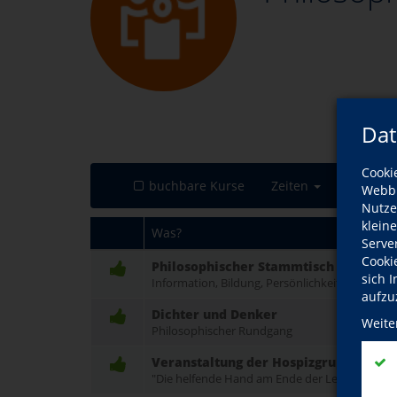
Dat
Cooki
buchbare Kurse
Zeiten
Orte
Webbr
Nutze
klein
Was?
Serve
Cooki
Philosophischer Stammtisch
sich 
Information, Bildung, Persönlichkeitstraining
aufzu
Dichter und Denker
Weite
Philosophischer Rundgang
Veranstaltung der Hospizgruppe Eschw
"Die helfende Hand am Ende der Lebensreise"