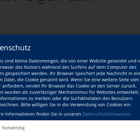
enschutz
es sind kleine Datenmengen, die von einer Website gesendet und 
vhs
owser des Nutzers während des Surfens auf dem Computer des
rs gespeichert werden. Ihr Browser speichert jede Nachricht in ei
en Datei, die Cookie genannt wird. Wenn Sie eine weitere Seite vom
Wann?
r anfordern, sendet Ihr Browser das Cookie an den Server zurück.
es wurden als zuverlässiger Mechanismus für Websites entwickelt
Sa., 1
Informationen zu merken oder die Surfaktivitäten des Benutzers
10:00 U
zeichnen. Bitte willigen Sie in die Verwendung von Cookies ein.
Sa., 1
re Informationen finden Sie in unseren
Datenschutzhinweisen
.
11:00 U
Notwendig
ege e. V.
Mi., 2
17:00 U