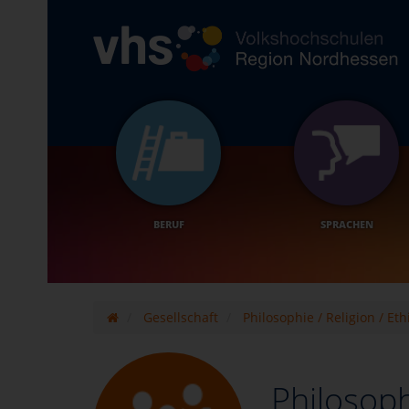
BERUF
SPRACHEN
Gesellschaft
Philosophie / Religion / Eth
Philosophi