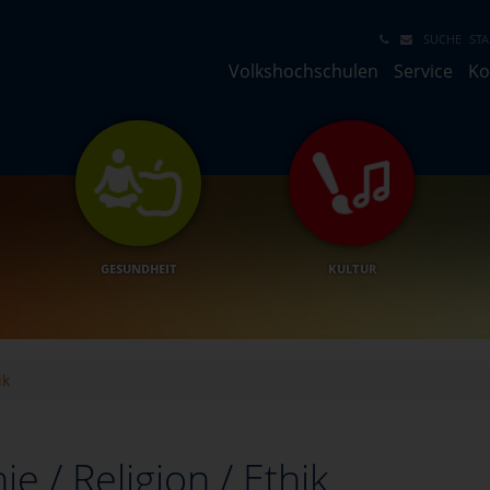
SUCHE
STA
Volkshochschulen
Service
Ko
GESUNDHEIT
KULTUR
ik
e / Religion / Ethik