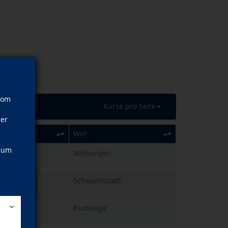
vom
Kurse pro Seite
ner
Wo?
, um
2.09.2026
Melsungen
hr
9.09.2026
Schwalmstadt
hr
3.09.2026
Eschwege
hr