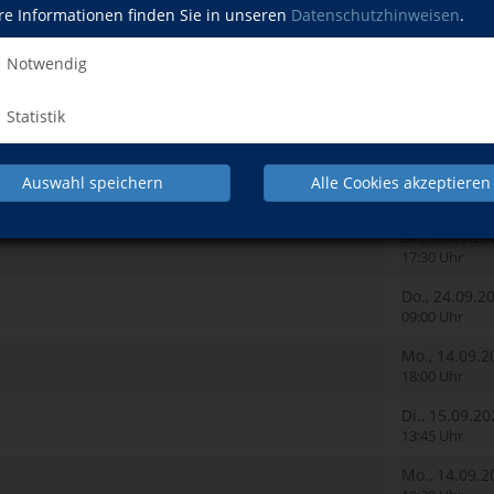
re Informationen finden Sie in unseren
Datenschutzhinweisen
.
18:00 Uhr
2
Mo., 17.08.2
Notwendig
19:00 Uhr
Statistik
1
Do., 20.08.2
17:45 Uhr
Do., 03.09.2
Auswahl speichern
Alle Cookies akzeptieren
16:30 Uhr
Di., 15.09.2
17:30 Uhr
Do., 24.09.2
09:00 Uhr
Mo., 14.09.2
18:00 Uhr
Di., 15.09.2
13:45 Uhr
Mo., 14.09.2