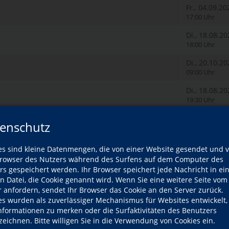
Fr., 04.09.20
17:00 Uhr
Di., 18.08.2
18:00 Uhr
Di., 20.10.2
09:00 Uhr
Di., 18.08.2
19:30 Uhr
Mo., 21.09.2
enschutz
18:30 Uhr
Mi., 19.08.2
es sind kleine Datenmengen, die von einer Website gesendet und 
17:45 Uhr
owser des Nutzers während des Surfens auf dem Computer des
rs gespeichert werden. Ihr Browser speichert jede Nachricht in ei
Do., 20.08.2
en Datei, die Cookie genannt wird. Wenn Sie eine weitere Seite vom
19:30 Uhr
r anfordern, sendet Ihr Browser das Cookie an den Server zurück.
es wurden als zuverlässiger Mechanismus für Websites entwickelt
 - Grundstufe A1.1
Di., 18.08.2
Informationen zu merken oder die Surfaktivitäten des Benutzers
19:45 Uhr
zeichnen. Bitte willigen Sie in die Verwendung von Cookies ein.
- Mittelstufe B1.2
Mo., 17.08.2