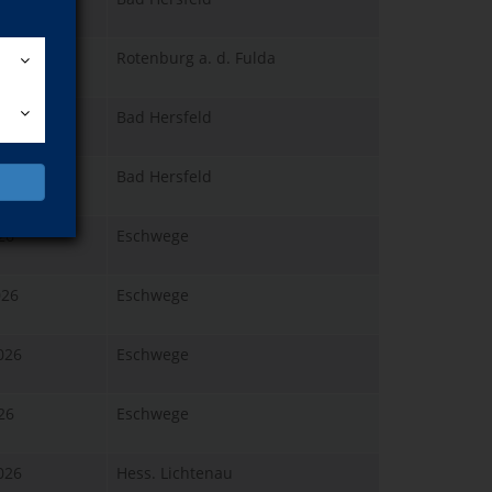
026
Rotenburg a. d. Fulda
026
Bad Hersfeld
026
Bad Hersfeld
026
Eschwege
026
Eschwege
026
Eschwege
026
Eschwege
026
Hess. Lichtenau