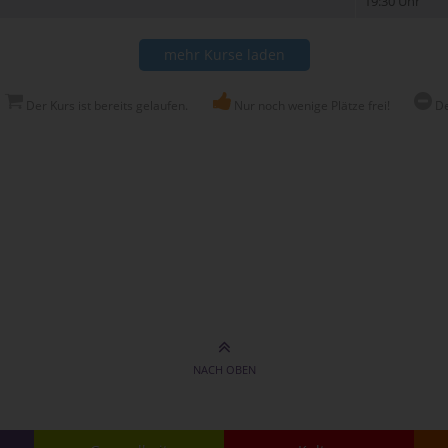
19:30 Uhr
mehr Kurse laden
Der Kurs ist bereits gelaufen.
Nur noch wenige Plätze frei!
De
NACH OBEN