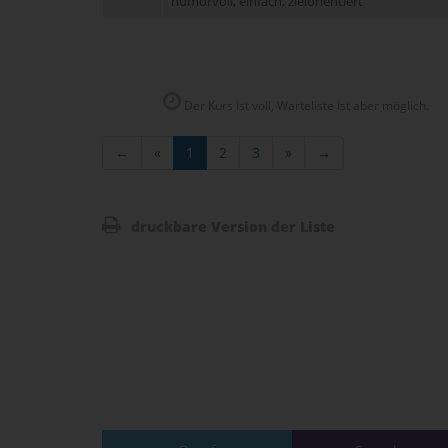
humorvoll, einfach, zielorientiert
Der Kurs ist voll, Warteliste ist aber möglich.
←
«
1
2
3
»
→
druckbare Version der Liste