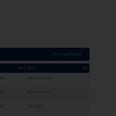
Kurse pro Seite
Wo?
026
Witzenhausen
026
Bad Hersfeld
026
Heringen