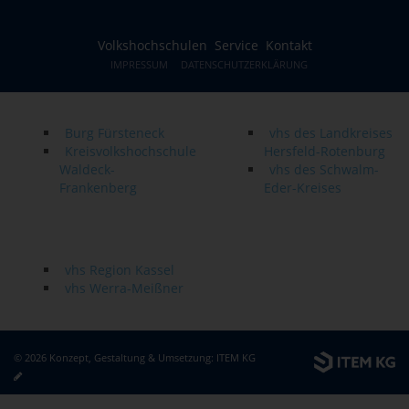
Volkshochschulen
Service
Kontakt
IMPRESSUM
DATENSCHUTZERKLÄRUNG
Burg Fürsteneck
vhs des Landkreises
Kreisvolkshochschule
Hersfeld-Rotenburg
Waldeck-
vhs des Schwalm-
Frankenberg
Eder-Kreises
vhs Region Kassel
vhs Werra-Meißner
© 2026 Konzept, Gestaltung & Umsetzung:
ITEM KG